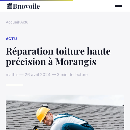
📰
Bnovoile
Accueil
›
Actu
ACTU
Réparation toiture haute
précision à Morangis
mathis — 26 avril 2024 — 3 min de lecture