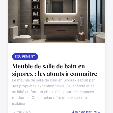
ÉQUIPEMENT
Meuble de salle de bain en
siporex : les atouts à connaître
Le meuble de salle de bain en Siporex séduit par
ses propriétés exceptionnelles. Sa légèreté et sa
solidité en font un choix idéal pour des espaces
modernes. Ce matériau offre une excellente
isolation...
14 mai 2025
4 min de lecture →