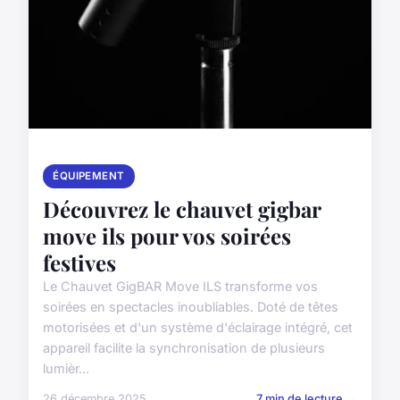
ÉQUIPEMENT
Découvrez le chauvet gigbar
move ils pour vos soirées
festives
Le Chauvet GigBAR Move ILS transforme vos
soirées en spectacles inoubliables. Doté de têtes
motorisées et d'un système d'éclairage intégré, cet
appareil facilite la synchronisation de plusieurs
lumièr...
26 décembre 2025
7 min de lecture →