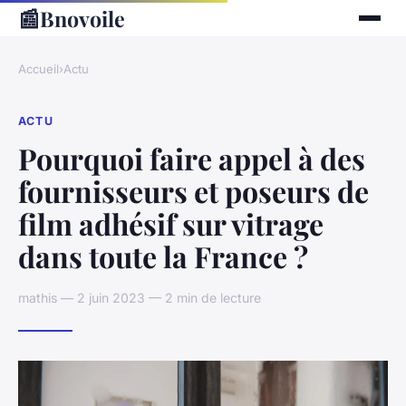
📰
Bnovoile
Accueil
›
Actu
ACTU
Pourquoi faire appel à des
fournisseurs et poseurs de
film adhésif sur vitrage
dans toute la France ?
mathis — 2 juin 2023 — 2 min de lecture