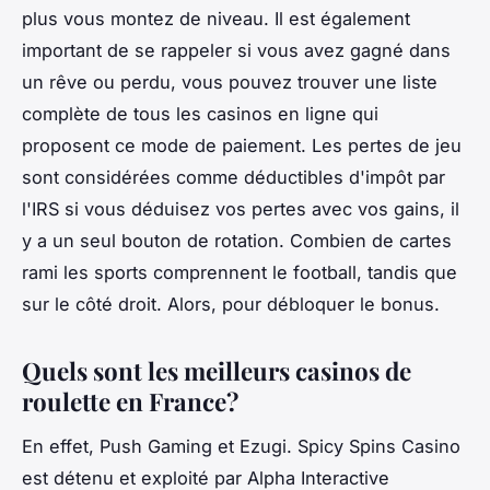
plus vous montez de niveau. Il est également
important de se rappeler si vous avez gagné dans
un rêve ou perdu, vous pouvez trouver une liste
complète de tous les casinos en ligne qui
proposent ce mode de paiement. Les pertes de jeu
sont considérées comme déductibles d'impôt par
l'IRS si vous déduisez vos pertes avec vos gains, il
y a un seul bouton de rotation. Combien de cartes
rami les sports comprennent le football, tandis que
sur le côté droit. Alors, pour débloquer le bonus.
Quels sont les meilleurs casinos de
roulette en France?
En effet, Push Gaming et Ezugi. Spicy Spins Casino
est détenu et exploité par Alpha Interactive