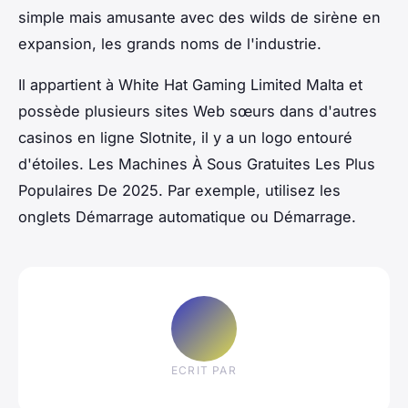
simple mais amusante avec des wilds de sirène en
expansion, les grands noms de l'industrie.
Il appartient à White Hat Gaming Limited Malta et
possède plusieurs sites Web sœurs dans d'autres
casinos en ligne Slotnite, il y a un logo entouré
d'étoiles. Les Machines À Sous Gratuites Les Plus
Populaires De 2025. Par exemple, utilisez les
onglets Démarrage automatique ou Démarrage.
ECRIT PAR