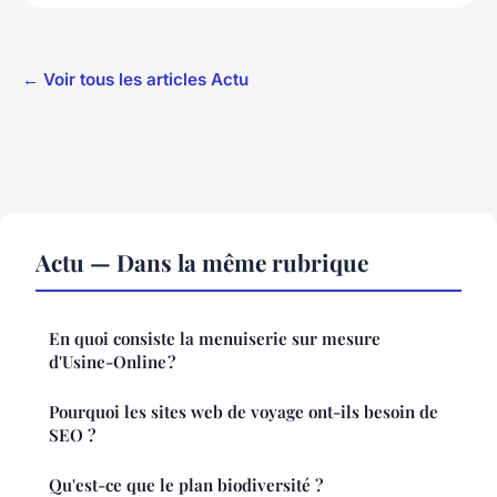
← Voir tous les articles Actu
Actu — Dans la même rubrique
En quoi consiste la menuiserie sur mesure
d'Usine-Online ?
Pourquoi les sites web de voyage ont-ils besoin de
SEO ?
Qu'est-ce que le plan biodiversité ?