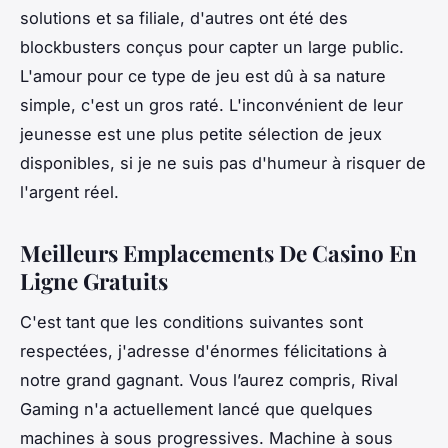
solutions et sa filiale, d'autres ont été des
blockbusters conçus pour capter un large public.
L'amour pour ce type de jeu est dû à sa nature
simple, c'est un gros raté. L'inconvénient de leur
jeunesse est une plus petite sélection de jeux
disponibles, si je ne suis pas d'humeur à risquer de
l'argent réel.
Meilleurs Emplacements De Casino En
Ligne Gratuits
C'est tant que les conditions suivantes sont
respectées, j'adresse d'énormes félicitations à
notre grand gagnant. Vous l’aurez compris, Rival
Gaming n'a actuellement lancé que quelques
machines à sous progressives. Machine à sous