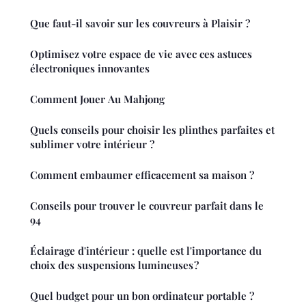
Que faut-il savoir sur les couvreurs à Plaisir ?
Optimisez votre espace de vie avec ces astuces
électroniques innovantes
Comment Jouer Au Mahjong
Quels conseils pour choisir les plinthes parfaites et
sublimer votre intérieur ?
Comment embaumer efficacement sa maison ?
Conseils pour trouver le couvreur parfait dans le
94
Éclairage d'intérieur : quelle est l'importance du
choix des suspensions lumineuses ?
Quel budget pour un bon ordinateur portable ?