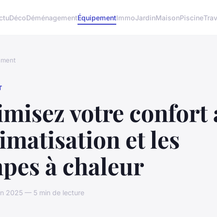
ctu
Déco
Déménagement
Équipement
Immo
Jardin
Maison
Piscine
Tra
ement
T
misez votre confort 
limatisation et les
pes à chaleur
in 2025 — 5 min de lecture