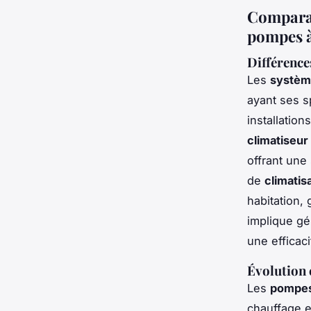
Comparati
pompes à
Différence
Les
système
ayant ses s
installatio
climatiseur
offrant une
de
climatis
habitation, 
implique gé
une efficac
Évolution 
Les
pompes
chauffage 