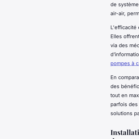
de systèmes
air-air, per
L'efficacit
Elles offre
via des méc
d’informati
pompes à c
En comparan
des bénéfic
tout en max
parfois des
solutions p
Installat