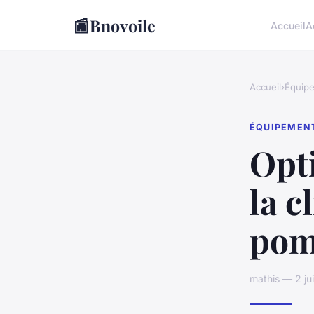
📰
Bnovoile
Accueil
A
Accueil
›
Équip
ÉQUIPEMEN
Opti
la c
pom
mathis — 2 ju