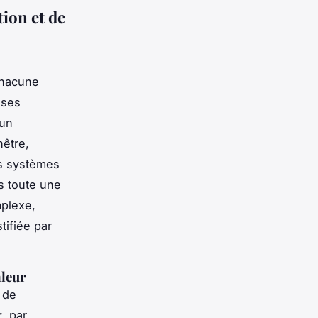
tion et de
chacune
 ses
 un
nêtre,
es systèmes
 toute une
mplexe,
tifiée par
aleur
 de
r
, par