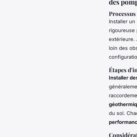
des pomp
Processus 
Installer un
rigoureuse p
extérieure.
loin des obs
configurati
Étapes d'i
Installer d
généralement
raccordeme
géothermi
du sol. Cha
performanc
Considérat