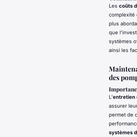
Les
coûts d
complexité 
plus aborda
que l'invest
systèmes o
ainsi les f
Maintena
des pomp
Importance
L'
entretien 
assurer leu
permet de d
performance
systèmes de