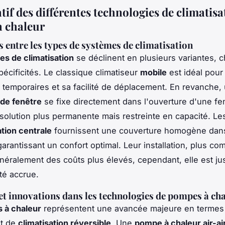
f des différentes technologies de climatisa
 chaleur
s entre les types de systèmes de climatisation
s de climatisation
se déclinent en plusieurs variantes, 
pécificités. Le classique climatiseur
mobile
est idéal pour
ns temporaires et sa facilité de déplacement. En revanche,
 de fenêtre
se fixe directement dans l'ouverture d'une fe
 solution plus permanente mais restreinte en capacité. L
ation centrale
fournissent une couverture homogène dans
garantissant un confort optimal. Leur installation, plus co
néralement des coûts plus élevés, cependant, elle est jus
ité accrue.
et innovations dans les technologies de pompes à ch
 à chaleur
représentent une avancée majeure en termes
et de
climatisation réversible
. Une
pompe à chaleur air-ai