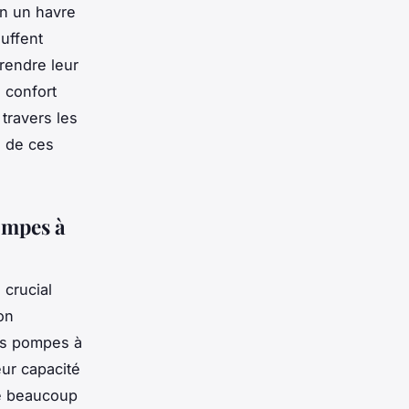
en un havre
auffent
rendre leur
 confort
travers les
é de ces
ompes à
 crucial
on
les pompes à
eur capacité
que beaucoup