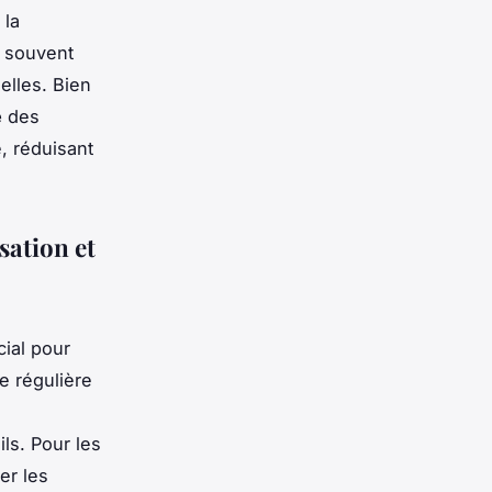
 la
 souvent
elles. Bien
e
des
, réduisant
sation et
cial pour
e régulière
ls. Pour les
yer les