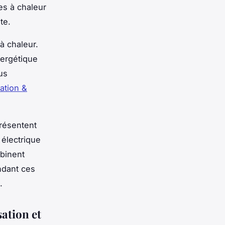
es à chaleur
te.
à chaleur.
nergétique
us
sation &
résentent
électrique
binent
ndant ces
.
sation et