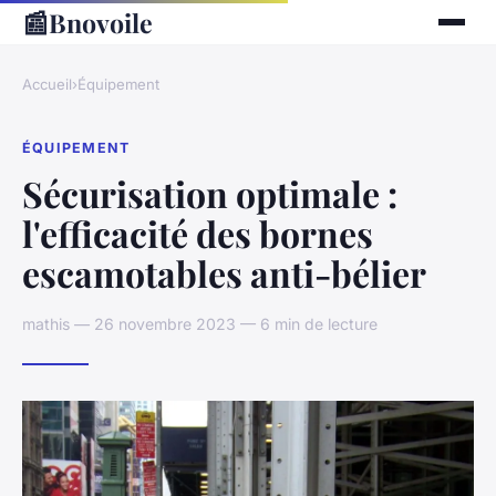
📰
Bnovoile
Accueil
›
Équipement
ÉQUIPEMENT
Sécurisation optimale :
l'efficacité des bornes
escamotables anti-bélier
mathis — 26 novembre 2023 — 6 min de lecture