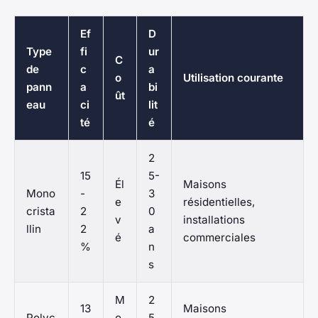
Ef
D
Type
fi
ur
C
de
c
a
o
Utilisation courante
pann
a
bi
ût
eau
ci
lit
té
é
2
15
5-
Él
Maisons
Mono
-
3
e
résidentielles,
crista
2
0
v
installations
llin
2
a
é
commerciales
%
n
s
M
2
13
Maisons
Polyc
o
5