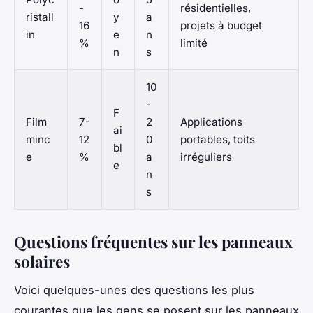
-
résidentielles,
ristall
y
a
16
projets à budget
in
e
n
%
limité
n
s
10
-
F
Film
7-
2
Applications
ai
minc
12
0
portables, toits
bl
e
%
a
irréguliers
e
n
s
Questions fréquentes sur les panneaux
solaires
Voici quelques-unes des questions les plus
courantes que les gens se posent sur les panneaux