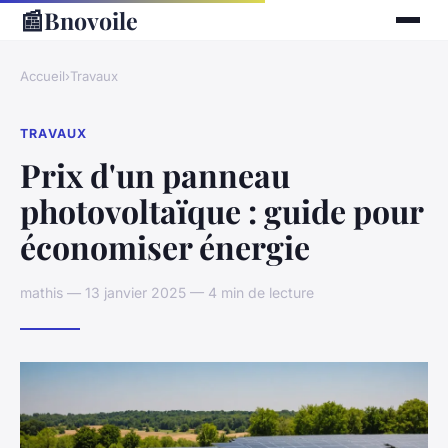
📰
Bnovoile
Accueil
›
Travaux
TRAVAUX
Prix d'un panneau
photovoltaïque : guide pour
économiser énergie
mathis — 13 janvier 2025 — 4 min de lecture