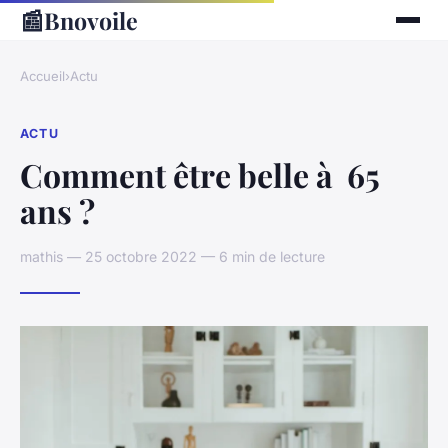
📰
Bnovoile
Accueil
›
Actu
ACTU
Comment être belle à 65
ans ?
mathis — 25 octobre 2022 — 6 min de lecture