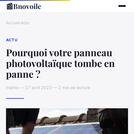
📰
Bnovoile
Accueil
›
Actu
ACTU
Pourquoi votre panneau
photovoltaïque tombe en
panne ?
mathis — 27 avril 2023 — 2 min de lecture