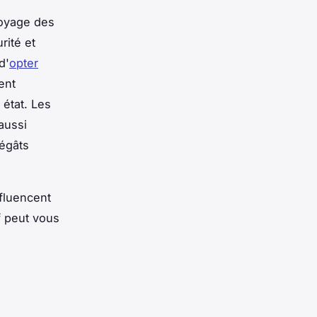
toyage des
rité et
d'
opter
ent
 état. Les
aussi
dégâts
nfluencent
f peut vous