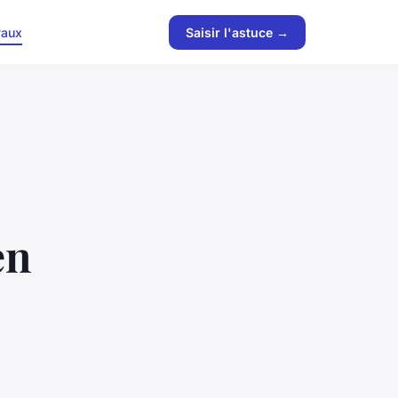
vaux
Saisir l'astuce →
en