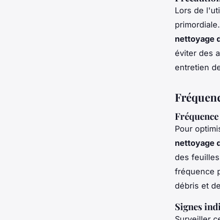
Lors de l'ut
primordiale.
nettoyage d
éviter des 
entretien de
Fréquence
Fréquence
Pour optimis
nettoyage d
des feuille
fréquence p
débris et d
Signes ind
Surveiller 