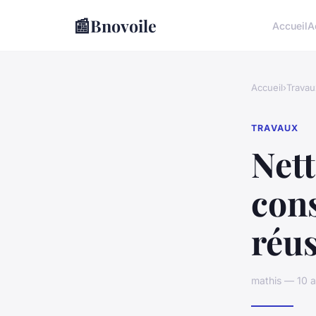
📰
Bnovoile
Accueil
A
Accueil
›
Travau
TRAVAUX
Nett
cons
réus
mathis — 10 a