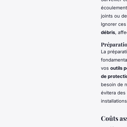
écoulements
joints ou d
Ignorer ces
débris
, aff
Préparatio
La préparat
fondamental
vos
outils 
de protecti
besoin de 
évitera des
installations
Coûts as