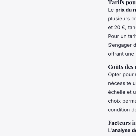
Tarifs pou
Le
prix du 
plusieurs cr
et 20 €, tan
Pour un tar
S’engager d
offrant une 
Coûts des 
Opter pour
nécessite u
échelle et 
choix perme
condition d
Facteurs in
L'
analyse d