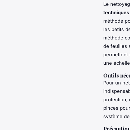
Le nettoyag
techniques 
méthode pop
les petits d
méthode cou
de feuilles
permettent 
une échelle
Outils néc
Pour un net
indispensab
protection,
pinces pour
système de 
Précaution