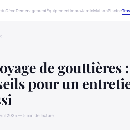
ctu
Déco
Déménagement
Équipement
Immo
Jardin
Maison
Piscine
Tra
x
oyage de gouttières :
eils pour un entreti
si
vril 2025 — 5 min de lecture