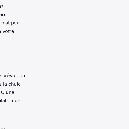
st
au
 plat pour
e votre
de prévoir un
s la chute
es, une
lation de
Des