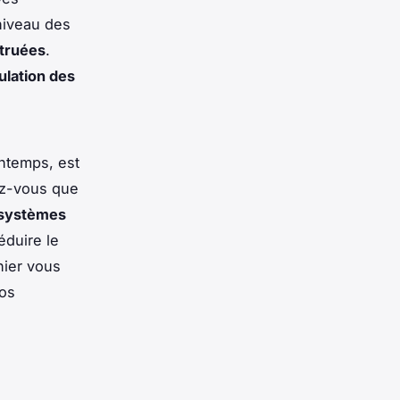
 niveau des
struées
.
ulation des
intemps, est
ez-vous que
systèmes
éduire le
ier vous
vos