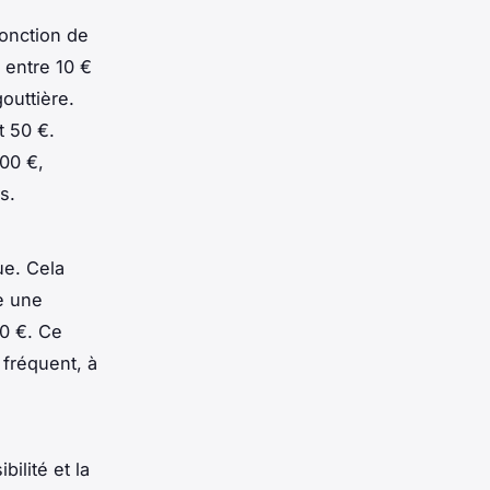
fonction de
e entre 10 €
gouttière.
t 50 €.
300 €,
s.
ue. Cela
e une
80 €. Ce
 fréquent, à
bilité et la