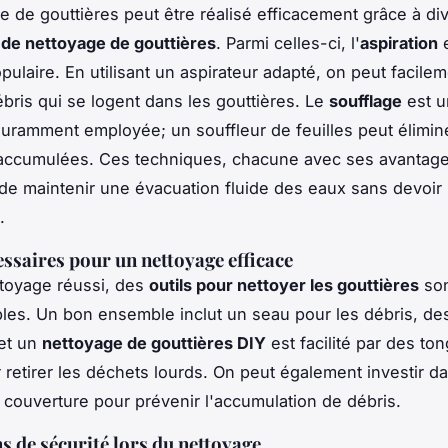
e de gouttières peut être réalisé efficacement grâce à di
de nettoyage de gouttières
. Parmi celles-ci, l'
aspiration
e
ulaire. En utilisant un aspirateur adapté, on peut facilem
ébris qui se logent dans les gouttières. Le
soufflage
est u
ramment employée; un souffleur de feuilles peut élimin
 accumulées. Ces techniques, chacune avec ses avantage
de maintenir une évacuation fluide des eaux sans devoir
.
essaires pour un nettoyage efficace
toyage réussi, des
outils pour nettoyer les gouttières
so
les. Un bon ensemble inclut un seau pour les débris, de
 et un
nettoyage de gouttières DIY
est facilité par des to
 retirer les déchets lourds. On peut également investir d
couverture pour prévenir l'accumulation de débris.
s de sécurité lors du nettoyage