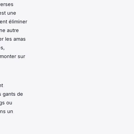
verses
st une
ent éliminer
ne autre
er les amas
s,
 monter sur
nt
s gants de
ngs ou
ans un