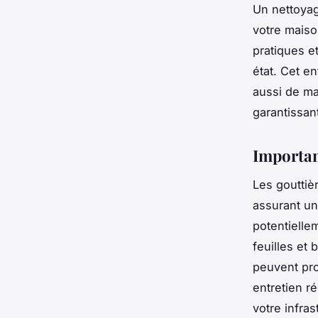
Un nettoyag
votre maiso
pratiques e
état. Cet e
aussi de ma
garantissan
Importan
Les gouttiè
assurant un
potentielle
feuilles et
peuvent pro
entretien ré
votre infras