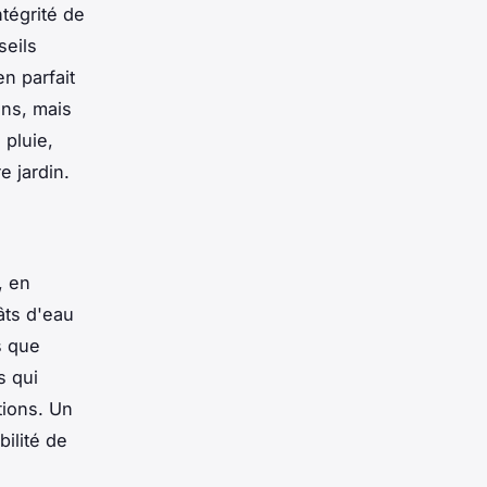
ntégrité de
seils
n parfait
ons, mais
 pluie,
e jardin.
, en
âts d'eau
s que
s qui
tions. Un
bilité de