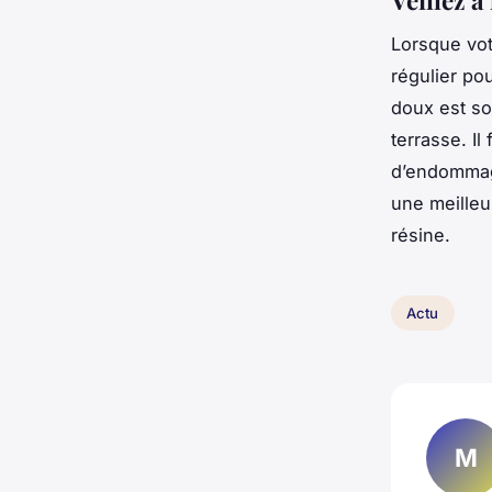
Lorsque vot
régulier po
doux est so
terrasse. Il
d’endommage
une meilleu
résine.
Actu
M