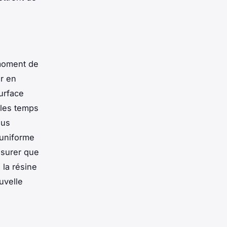
 moment de
er en
urface
 les temps
sus
 uniforme
ssurer que
 la résine
uvelle