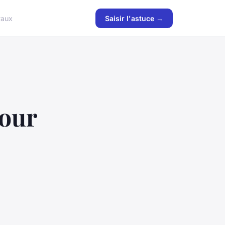
vaux
Saisir l'astuce →
pour