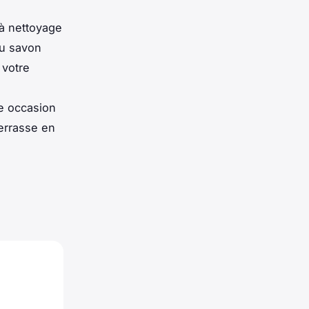
 à nettoyage
du savon
 votre
e occasion
terrasse en