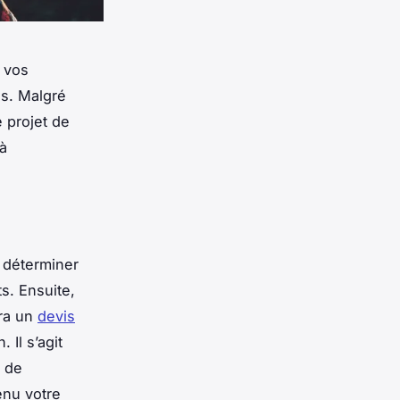
e vos
ns. Malgré
 projet de
 à
a déterminer
ts. Ensuite,
ira un
devis
Il s’agit
e de
enu votre