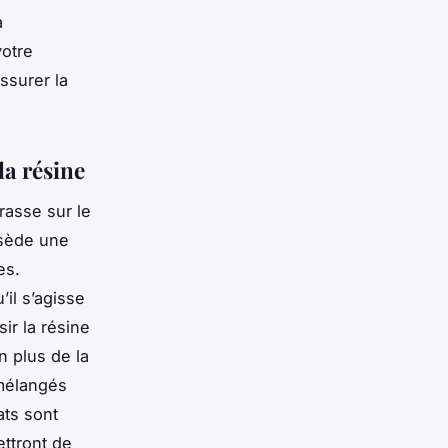
a
votre
ssurer la
la résine
rasse sur le
ssède une
es.
’il s’agisse
sir la résine
n plus de la
 mélangés
ats sont
ettront de