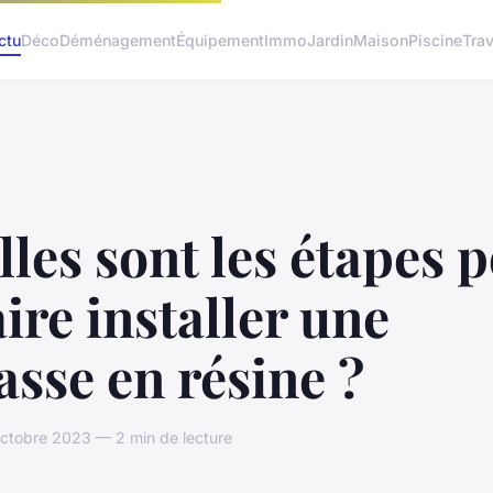
ctu
Déco
Déménagement
Équipement
Immo
Jardin
Maison
Piscine
Tra
les sont les étapes 
aire installer une
asse en résine ?
ctobre 2023 — 2 min de lecture