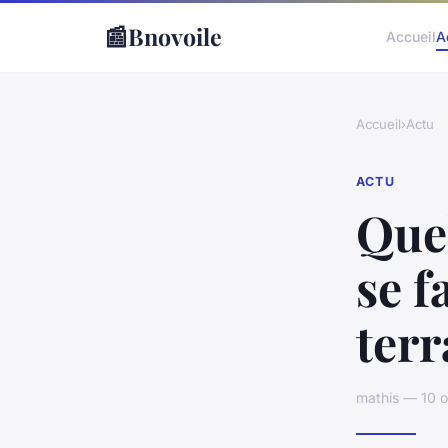
📰
Bnovoile
Accueil
A
Accueil
›
Actu
ACTU
Quel
se f
terr
mathis — 10 o