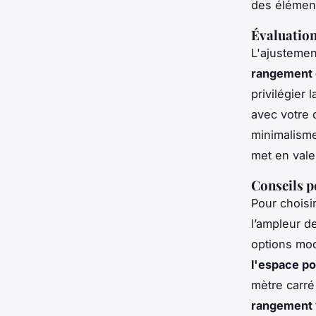
des éléments
Évaluation
L'ajustemen
rangement 
privilégier 
avec votre d
minimalisme
met en vale
Conseils p
Pour choisi
l’ampleur de
options modu
l'espace po
mètre carré
rangement 