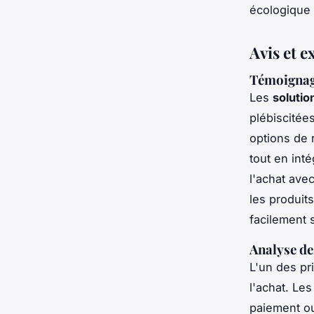
écologique 
Avis et e
Témoignage
Les
solutio
plébiscitées
options de
tout en int
l'achat avec
les produit
facilement 
Analyse des
L'un des pr
l'achat. Les
paiement ou