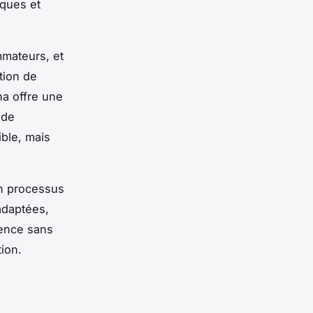
iques et
mmateurs, et
tion de
na offre une
 de
ble, mais
un processus
adaptées,
ience sans
tion.