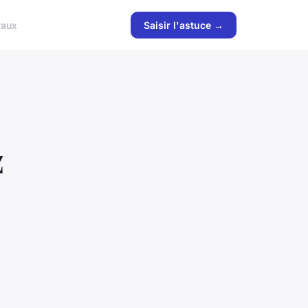
vaux
Saisir l'astuce →
z