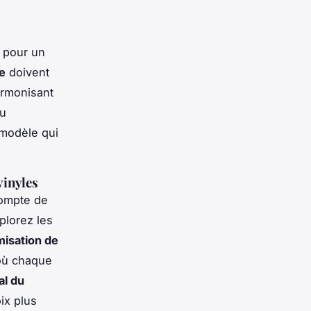
e pour un
e
doivent
harmonisant
du
 modèle qui
vinyles
compte de
xplorez les
misation de
 où chaque
al du
ix plus