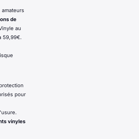
s amateurs
ions de
Vinyle au
à 59,99€.
Disque
protection
prisés pour
'usure.
nts vinyles