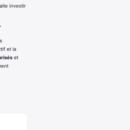
ite investir
r
s
f et la
risés
et
ment