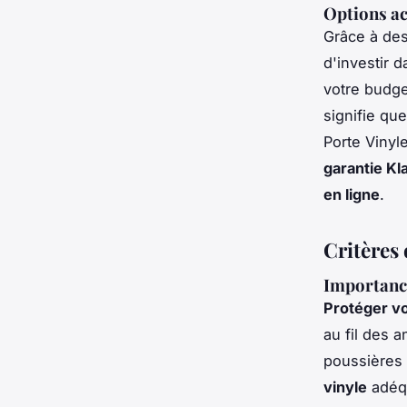
Options ac
Grâce à des
d'investir 
votre budge
signifie q
Porte Vinyl
garantie Kl
en ligne
.
Critères
Importance
Protéger vo
au fil des 
poussières 
vinyle
adéqu