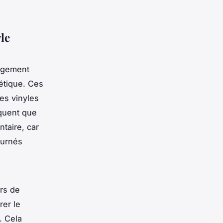
le
argement
hétique. Ces
es vinyles
iquent que
ntaire, car
ournés
ors de
rer le
. Cela