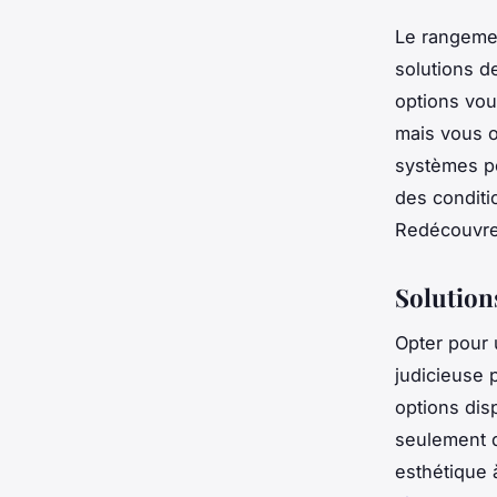
Le rangemen
solutions de
options vou
mais vous o
systèmes pe
des conditi
Redécouvrez
Solution
Opter pour 
judicieuse 
options dis
seulement d
esthétique 