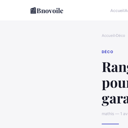
📰
Bnovoile
Accueil
A
Accueil
›
Déco
DÉCO
Rang
pour
gara
mathis — 1 av