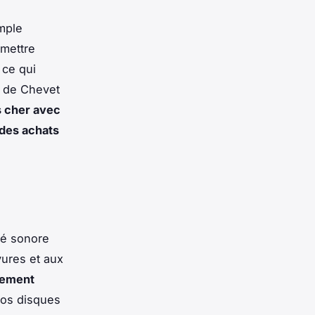
imple
mettre
 ce qui
e de Chevet
s cher avec
 des achats
té sonore
yures et aux
gement
vos disques