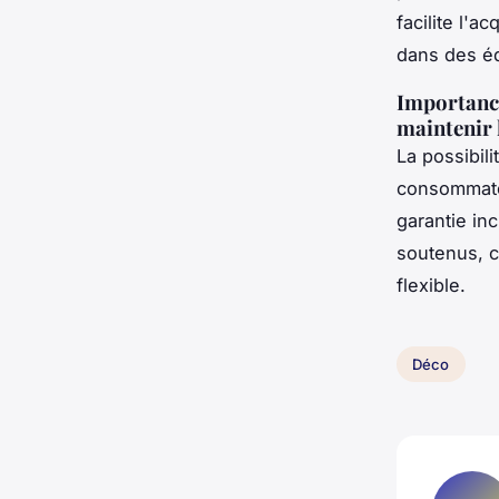
facilite l'a
dans des éq
Importance
maintenir
La possibil
consommateu
garantie in
soutenus, c
flexible.
Déco