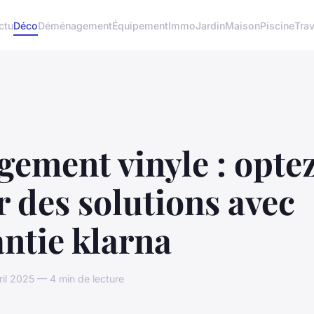
ctu
Déco
Déménagement
Équipement
Immo
Jardin
Maison
Piscine
Tra
ement vinyle : opte
 des solutions avec
ntie klarna
ril 2025 — 4 min de lecture