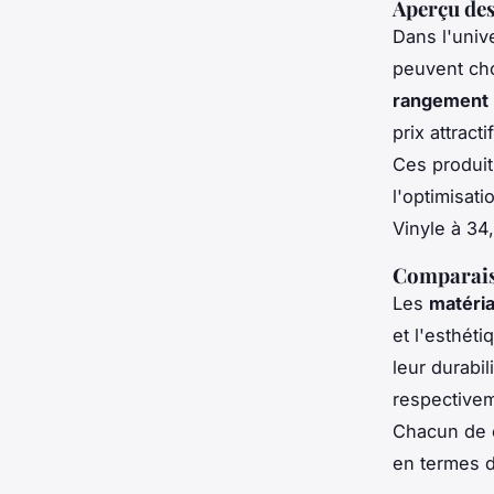
Aperçu des
Dans l'uni
peuvent cho
rangement 
prix attrac
Ces produit
l'optimisati
Vinyle à 34
Comparais
Les
matéri
et l'esthét
leur durabil
respectivem
Chacun de c
en termes d