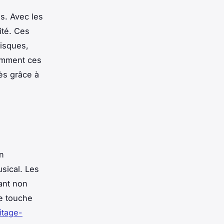
s. Avec les
ité. Ces
isques,
comment ces
cès grâce à
n
sical. Les
ant non
ne touche
itage-