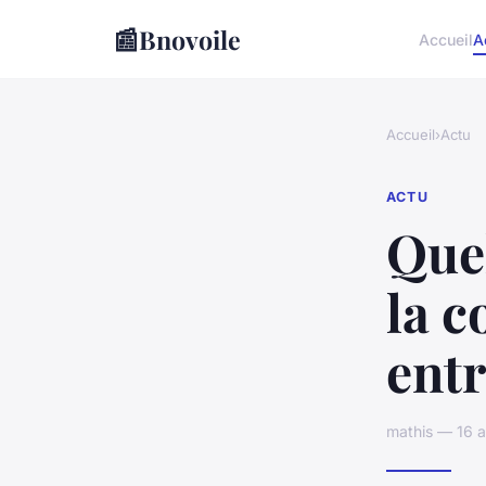
📰
Bnovoile
Accueil
A
Accueil
›
Actu
ACTU
Quel
la c
entr
mathis — 16 a