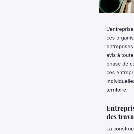
L’entreprise
ces organisa
entreprises
avis à toute
phase de co
ces entrepr
individuell
territoire.
Entrepris
des trav
La construct