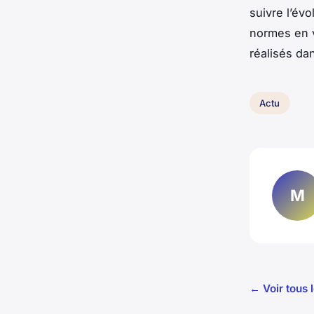
suivre l’év
normes en v
réalisés da
Actu
M
← Voir tous l