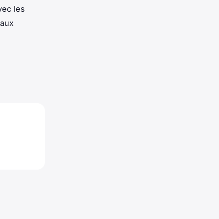
vec les
vaux