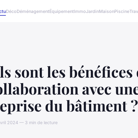
ctu
Déco
Déménagement
Équipement
Immo
Jardin
Maison
Piscine
Tra
s sont les bénéfices
ollaboration avec un
eprise du bâtiment ?
vril 2024 — 3 min de lecture