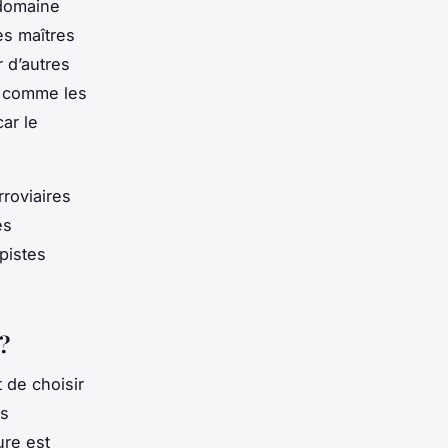
 domaine
es maîtres
 d’autres
e comme les
ar le
rroviaires
es
pistes
?
 de choisir
es
ure est