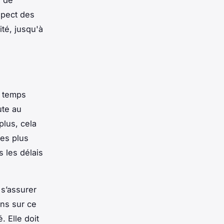
e de
spect des
ité, jusqu'à
u temps
ute au
plus, cela
les plus
s les délais
 s’assurer
ons sur ce
. Elle doit