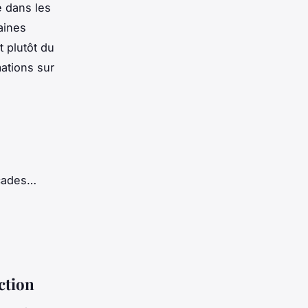
e dans les
aines
 plutôt du
mations sur
açades…
ction