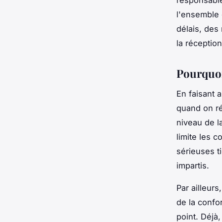
responsable
l'ensemble 
délais, des 
la réceptio
Pourquoi
En faisant 
quand on ré
niveau de l
limite les c
sérieuses ti
impartis.
Par ailleurs
de la confor
point. Déjà,