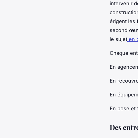
intervenir 
constructio
érigent les
second œuvr
le sujet
en c
Chaque entr
En agencem
En recouvre
En équipeme
En pose et f
Des entre