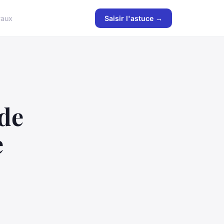
vaux
Saisir l'astuce →
 de
e