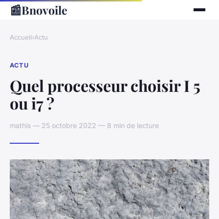
📰
Bnovoile
Accueil
›
Actu
ACTU
Quel processeur choisir I 5
ou i7 ?
mathis — 25 octobre 2022 — 8 min de lecture