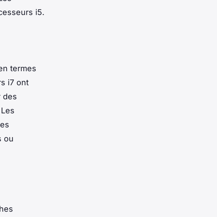
cesseurs i5.
 en termes
s i7 ont
r des
 Les
hes
s ou
ches