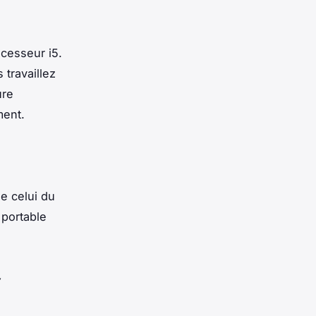
ocesseur i5.
travaillez
ure
ment.
e celui du
 portable
7