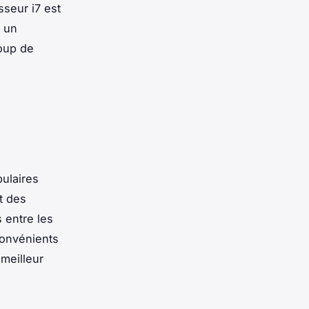
seur i7 est
z un
oup de
pulaires
nt des
 entre les
convénients
 meilleur