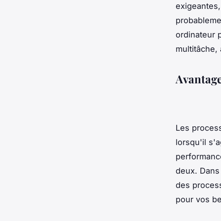
exigeantes,
probablemen
ordinateur 
multitâche, 
Avantages
Les process
lorsqu'il s'
performance
deux. Dans 
des process
pour vos be