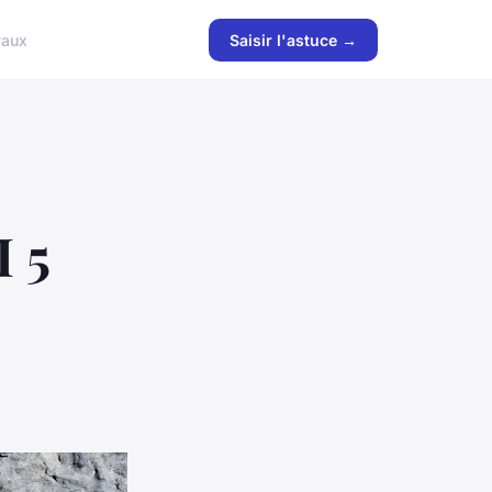
vaux
Saisir l'astuce →
I 5