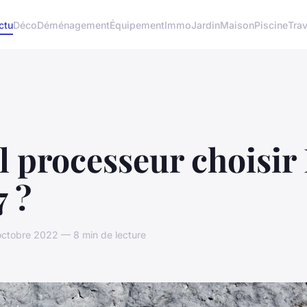
ctu
Déco
Déménagement
Équipement
Immo
Jardin
Maison
Piscine
Tra
 processeur choisir 
7 ?
octobre 2022 — 8 min de lecture