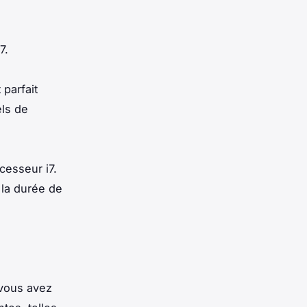
7.
 parfait
els de
cesseur i7.
 la durée de
 vous avez