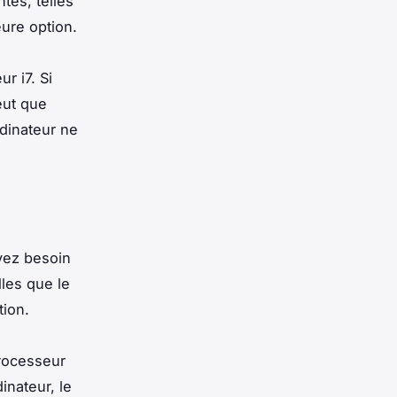
tes, telles
ure option.
r i7. Si
eut que
rdinateur ne
avez besoin
les que le
tion.
processeur
inateur, le