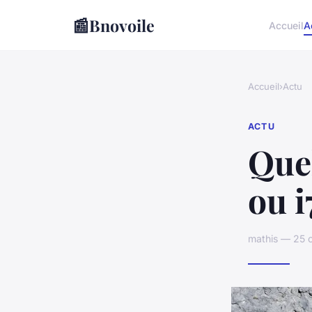
📰
Bnovoile
Accueil
A
Accueil
›
Actu
ACTU
Quel
ou i
mathis — 25 