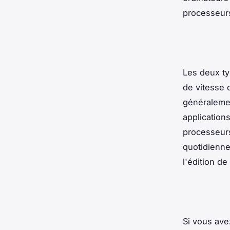
processeurs
Les deux ty
de vitesse 
généralemen
application
processeurs
quotidienne
l'édition d
Si vous ave