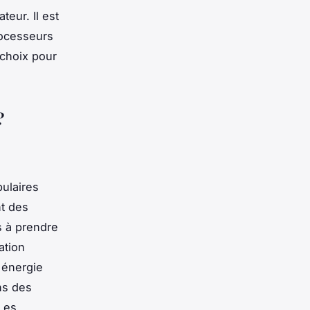
eur. Il est
rocesseurs
r choix pour
?
pulaires
nt des
s à prendre
ation
 énergie
ans des
 Les